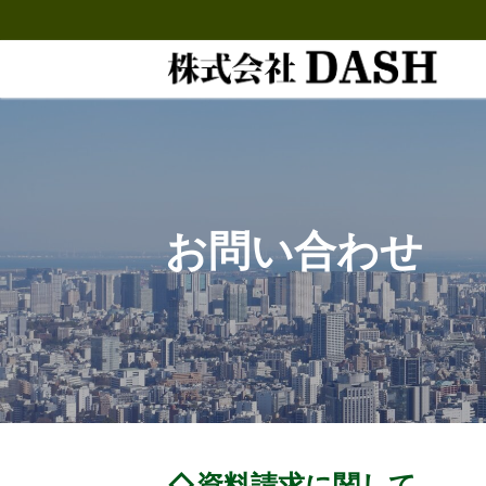
コ
ン
テ
ン
ツ
へ
ス
キ
ッ
お問い合わせ
プ
◇資料請求に関して